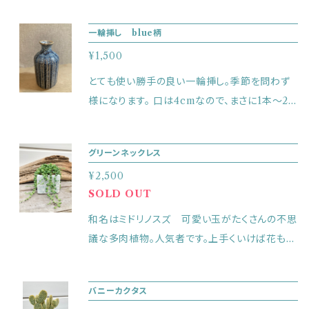
色々試してみてください！南国のお花だけが似
合う訳ではありません♪ 器直径7cm 高さ17cm
一輪挿し blue柄
※写真はイメージです。器以外は売り物ではご
¥1,500
ざいません。
とても使い勝手の良い一輪挿し。季節を問わず
様になります。 口は4cmなので、まさに1本〜2
本の花や葉で、とても生けやすいです。 器直径
7cm（口 4cm）高さ14cm ※写真はイメージ
グリーンネックレス
です。器以外は売り物ではございません。
¥2,500
SOLD OUT
和名はミドリノスズ 可愛い玉がたくさんの不思
議な多肉植物。人気者です。上手くいけば花も咲
きます。風通しの良い日あたりの良いところで直
射日光は避けてください。土の表面が乾いたら
バニーカクタス
お水をあげてください。ただ、高温多湿が苦手な