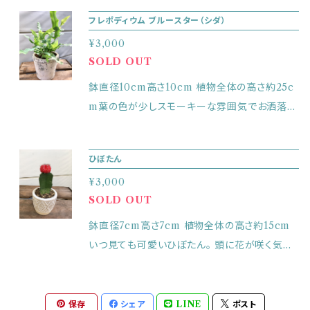
りの良いところを好みますが、冬は室内で育てて
フレポディウム ブルースター（シダ）
ください。高さ15cm 幅8cm（植物含めたサイ
¥3,000
ズ）
SOLD OUT
鉢直径10cm高さ10cm 植物全体の高さ約25c
m葉の色が少しスモーキーな雰囲気でお洒落。
育てやすい、シダです。
ひぼたん
¥3,000
SOLD OUT
鉢直径7cm高さ7cm 植物全体の高さ約15cm
いつ見ても可愛いひぼたん。 頭に花が咲く気配
が。 成長が楽しみです。
保存
シェア
LINE
ポスト