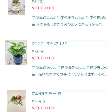
¥3,500
ので真夏と冬は控えめで大丈夫です。 器の直径
SOLD OUT
8cm 植物を入れた高さ13cm 植物を入れた幅1
3cm ※植物なので成長します。
鉢の直径11cm 全体の高さ25cm 全体の幅18c
m その名もうさぎの耳のように見えるからバニ
ーカクタスというのですが、なんだかミッキーと
ミニーが並んでるように見えます^ ^ 冬はお水
カラテア オルビフォリア
はいらないくらいです。春から秋にかけては土が
¥7,000
完全に乾いたらあげてください。 室内の明るい
SOLD OUT
日向が良いです。
鉢の直径16cm 全体の高さ45cm 全体の幅35c
m （植物ですので成長により変わります） その
存在だけでオシャレな葉のオルビフォリアを品の
良い鉢に。高温多湿を好みます。置き場所は明る
お正月飾り10cm・鶴
い日陰、お水はとくに春から秋は土が乾いたらた
¥2,000
っぷりと。たまに霧吹きで葉水もしてあげると良
SOLD OUT
いです。