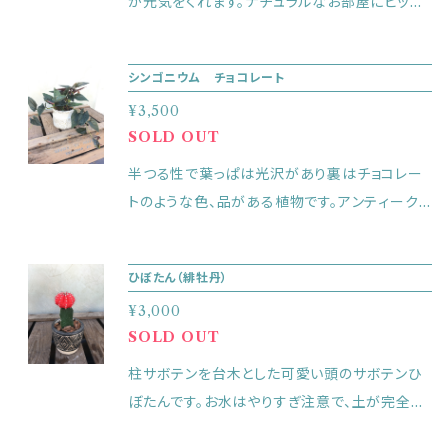
が元気をくれます。ナチュラルなお部屋にピッタ
リです。耐陰性が強いので室内で楽しめます。直
射日光にはあてないでください。 土が乾く前に
シンゴニウム チョコレート
株の中心から水をたっぷりあたえる。たまに、霧
¥3,500
吹きをしてあげると喜びます。 高さ30cm 幅20
SOLD OUT
cm（植物含めたサイズ）
半つる性で葉っぱは光沢があり裏はチョコレー
トのような色、品がある植物です。アンティーク
風なインテリアにもぴったりです。 直射日光には
当てないでください。冬は室内の暖かいところ
ひぼたん（緋牡丹）
で。 高さ25cm 幅25cm（植物含めたサイズ）
¥3,000
SOLD OUT
柱サボテンを台木とした可愛い頭のサボテンひ
ぼたんです。お水はやりすぎ注意で、土が完全に
乾いたらあげてください。外でも室内でも陽当た