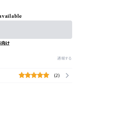
available
方向け
通報する
(2)