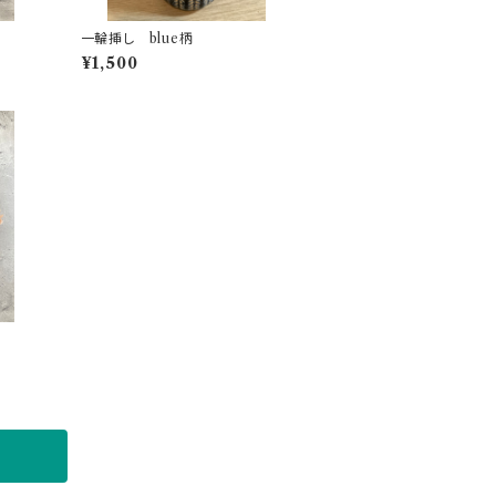
一輪挿し blue柄
¥1,500